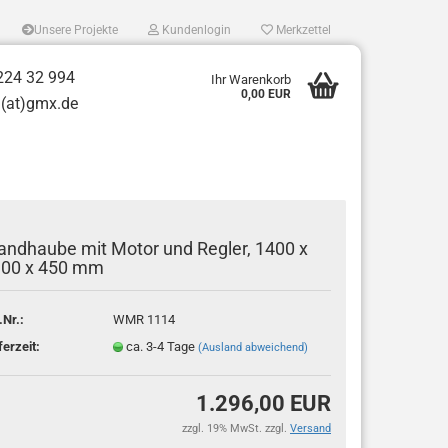
Unsere Projekte
Kundenlogin
Merkzettel
224 32 994
Ihr Warenkorb
0,00 EUR
t)gmx.de
ndhaube mit Motor und Regler, 1400 x
00 x 450 mm
tellen
.Nr.:
WMR 1114
 vergessen?
ferzeit:
ca. 3-4 Tage
(Ausland abweichend)
1.296,00 EUR
zzgl. 19% MwSt. zzgl.
Versand