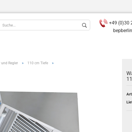
+49 (0)30 
bepberlin(a
»
»
 und Regler
110 cm Tiefe
Wa
11
Konto ers
Art
Passwort
Lie