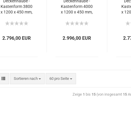
Deckenhaube -
Deckenhaube -
Dec
Kastenform 3800
Kastenform 4000
Kast
x 1200 x 450 mm,
x 1200 x 450 mm,
x 12
5600 m³/h.
6.720 m³/h.
5.
2.796,00 EUR
2.996,00 EUR
2.7
Sortieren nach
60 pro Seite
Zeige
1
bis
15
(von insgesamt
15
Ar