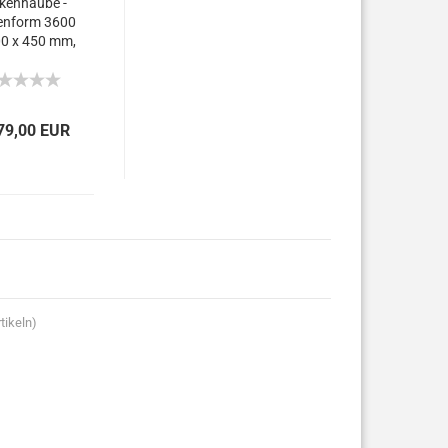
kenhaube -
enform 3600
00 x 450 mm,
600 m³/h.
79,00 EUR
tikeln)