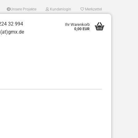
Unsere Projekte
Kundenlogin
Merkzettel
224 32 994
Ihr Warenkorb
0,00 EUR
t)gmx.de
tellen
 vergessen?