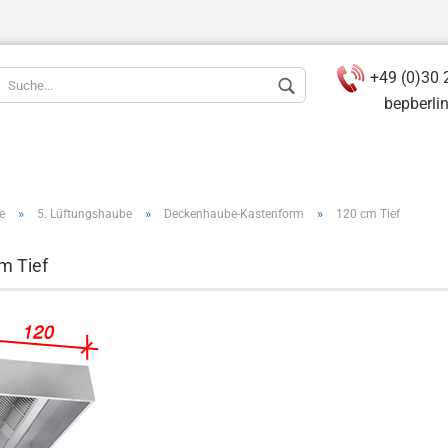
+49 (0)30 
bepberlin(a
»
»
»
e
5. Lüftungshaube
Deckenhaube-Kastenform
120 cm Tief
m Tief
Konto ers
Passwort