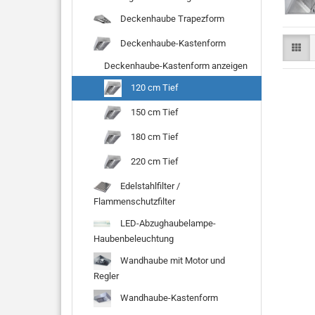
Deckenhaube Trapezform
Deckenhaube-Kastenform
Deckenhaube-Kastenform anzeigen
120 cm Tief
150 cm Tief
180 cm Tief
220 cm Tief
Edelstahlfilter /
Flammenschutzfilter
LED-Abzughaubelampe-
Haubenbeleuchtung
Wandhaube mit Motor und
Regler
Wandhaube-Kastenform