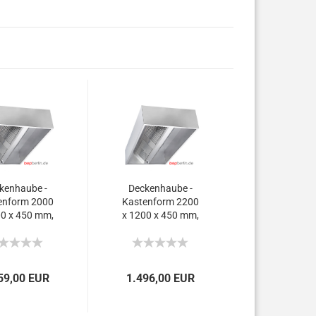
kenhaube -
Deckenhaube -
enform 2000
Kastenform 2200
00 x 450 mm,
x 1200 x 450 mm,
360 m³/h.
3.360 m³/h.
59,00 EUR
1.496,00 EUR