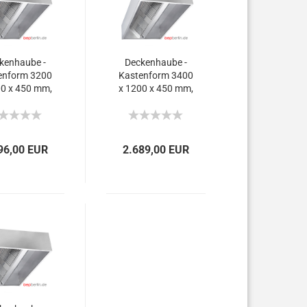
kenhaube -
Deckenhaube -
enform 3200
Kastenform 3400
00 x 450 mm,
x 1200 x 450 mm,
600 m³/h.
5.600 m³/h.
96,00 EUR
2.689,00 EUR