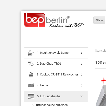
Alle
Startseit
1. Induktionswok-Berner
120 c
2. Dao-Chảo-Thớt
3. Cuckoo CR-3511 Reiskocher
4. Herde
5. Lüftungshaube
5. Lüftungshaube anzeigen