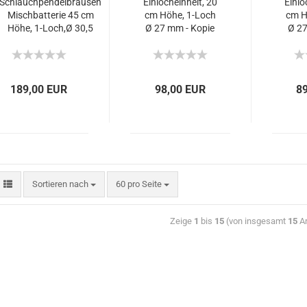
Schlauchpendelbrausen
Einlocheinheit, 20
Einlo
Mischbatterie 45 cm
cm Höhe, 1-Loch
cm H
Höhe, 1-Loch,Ø 30,5
Ø 27 mm - Kopie
Ø 27
mm - Kopie
189,00 EUR
98,00 EUR
8
Sortieren nach
60 pro Seite
Zeige
1
bis
15
(von insgesamt
15
Ar