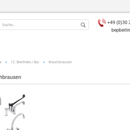
+49 (0)30 
bepberlin(a
»
»
e
12. Biertheke / Bar
Waschbrausen
hbrausen
Konto ers
Passwort