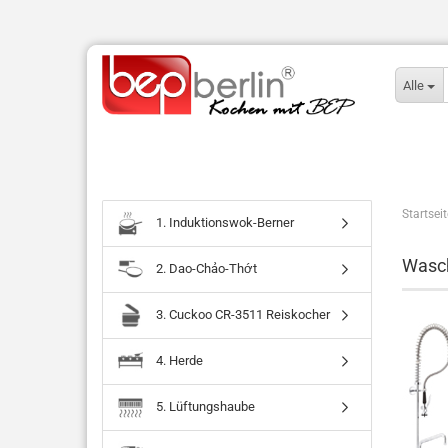
Alle
Startseit
1. Induktionswok-Berner
Wasc
2. Dao-Chảo-Thớt
3. Cuckoo CR-3511 Reiskocher
4. Herde
5. Lüftungshaube