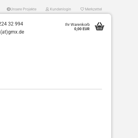
Unsere Projekte
Kundenlogin
Merkzettel
224 32 994
Ihr Warenkorb
0,00 EUR
t)gmx.de
tellen
 vergessen?