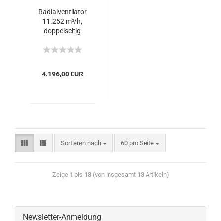
Radialventilator
11.252 m³/h,
doppelseitig
ansaugend - 400V
4.196,00 EUR
Sortieren nach
60 pro Seite
Zeige
1
bis
13
(von insgesamt
13
Artikeln)
Newsletter-Anmeldung