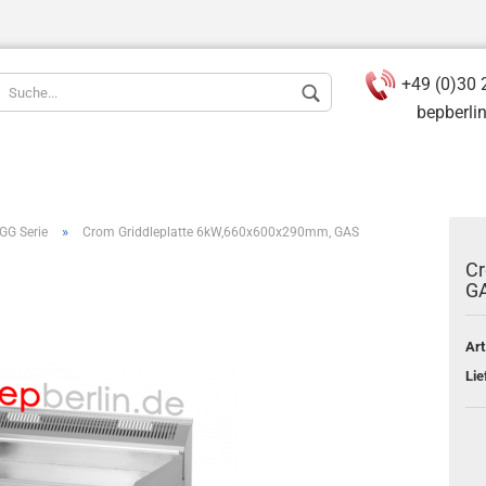
+49 (0)30 
bepberlin(a
»
GGG Serie
Crom Griddleplatte 6kW,660x600x290mm, GAS
Cr
G
Konto ers
Art
Passwort
Lie