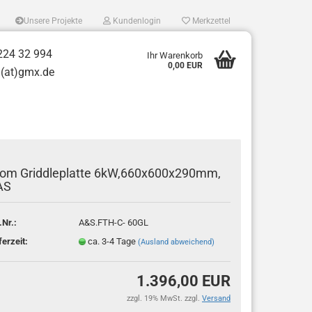
Unsere Projekte
Kundenlogin
Merkzettel
224 32 994
Ihr Warenkorb
0,00 EUR
t)gmx.de
om Griddleplatte 6kW,660x600x290mm,
AS
tellen
.Nr.:
A&S.FTH-C- 60GL
 vergessen?
ferzeit:
ca. 3-4 Tage
(Ausland abweichend)
1.396,00 EUR
zzgl. 19% MwSt. zzgl.
Versand